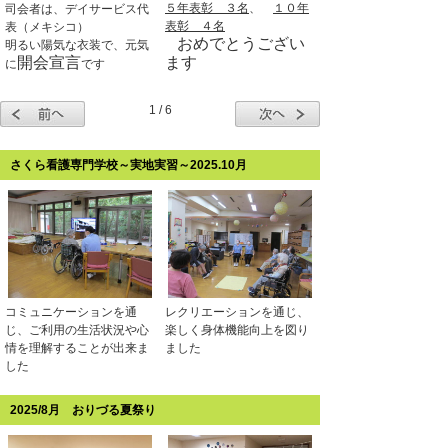
５年表彰 ３名
、
１０年
司会者は、デイサービス代
表彰 ４名
表（メキシコ）
おめでとうござい
明るい陽気な衣装で、元気
開会宣言
ます
に
です
1 / 6
さくら看護専門学校～実地実習～2025.10月
コミュニケーションを通
レクリエーションを通じ、
じ、ご利用の生活状況や心
楽しく身体機能向上を図り
情を理解することが出来ま
ました
した
2025/8月 おりづる夏祭り