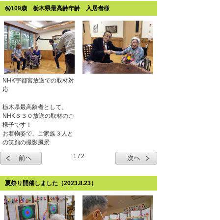
㊗109歳 栃木県最高齢年齢 入居者様
NHK宇都宮放送での取材対
応
栃木県最高齢者として、
NHK６３０放送の取材のご
様子です！
お着物姿で、ご家族３人と
の笑顔の撮影風景
1 / 2
夏祭り開催しました（2023.8.23）