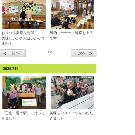
おりづる夏祭り開催
射的コーナー！皆様お上手
美味しいかき氷はいかがで
です
すか！
1 / 2
2025/7月
「壬生 道の駅」に行って
美味しいスイーツをいただ
きました
きました