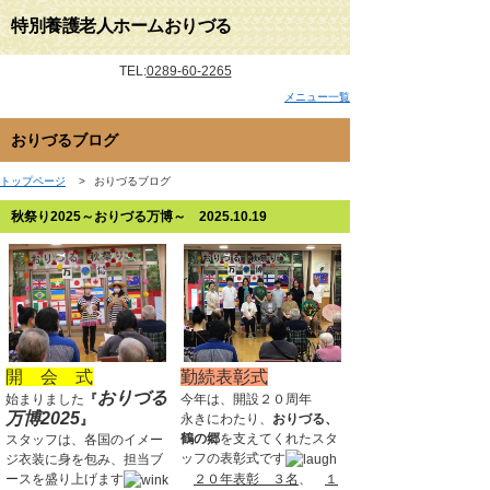
特別養護老人ホームおりづる
TEL:
0289-60-2265
メニュー一覧
おりづるブログ
トップページ
>
おりづるブログ
秋祭り2025～おりづる万博～ 2025.10.19
開 会 式
勤続表彰式
おりづる
始まりました
『
今年は、開設２０周年
万博2025
永きにわたり、
おりづる、
』
鶴の郷
を支えてくれたスタ
スタッフは、各国のイメー
ッフの表彰式です
ジ衣装に身を包み、担当ブ
２０年表彰 ３名
、
１
ースを盛り上げます