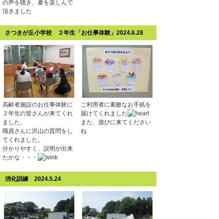
の声を聴き、夏を楽しんで
頂きました
さつきが丘小学校 ２年生「お仕事体験」2024.6.28
高齢者施設のお仕事体験に
ご利用者に素敵なお手紙を
２年生の皆さんが来てくれ
届けてくれました
ました。
また、遊びに来てください
職員さんに沢山の質問をし
ね
てくれました。
分かりやすく、説明が出来
たかな・・・
消化訓練 2024.5.24