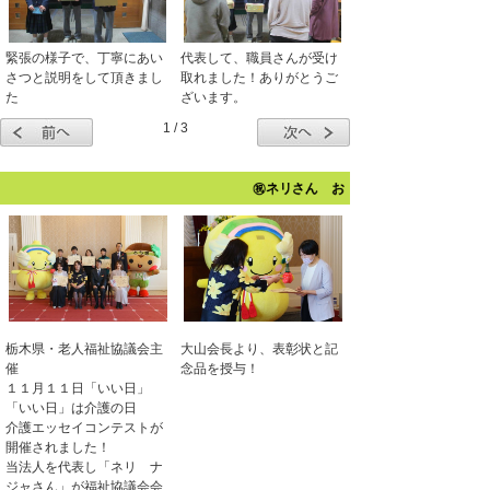
緊張の様子で、丁寧にあい
代表して、職員さんが受け
さつと説明をして頂きまし
取れました！ありがとうご
た
ざいます。
1 / 3
㊗ネリさん おめでとう！！11月11日 介護の日「
栃木県・老人福祉協議会主
大山会長より、表彰状と記
催
念品を授与！
１１月１１日「いい日」
「いい日」は介護の日
介護エッセイコンテストが
開催されました！
当法人を代表し「ネリ ナ
ジャさん」が
福祉協議会会