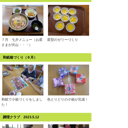
７月 七夕メニュー（お星
星型のゼリーづくり
さまが沢山・・・
）
和紙箱づくり（６月）
和紙で小箱づくりをしまし
色とりどりの小箱が完成！
た！
調理クラブ 2023.5.12