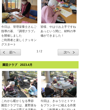
今日は、管理栄養士さんご
皆様、やはりお上手ですね
指導の基、『調理クラブ』
あっという間に、材料の準
を開催しました
備ができました！
ご利用者と楽しくクッキン
グスタート
1 / 2
園芸クラブ 2023.4月
これから暖かくなる季節
今回は、きゅうりとトマト
園芸クラブでは、夏野菜を
をプランターに植える作業
プランターで育てる活動を
を、ご利用者と共に行いま