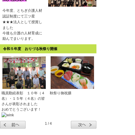
今年度、とちぎ介護人材
認証制度にて三ツ星
★★★法人として授賞し
ました
今後も介護の人材育成に
励んでまいります。
令和５年度 おりづる秋祭り開催
職員勤続表彰 １０年（４
秋祭り御祝膳
名）・１５年（４名）の皆
さんが表彰されました
おめでとうございます！
1 / 4