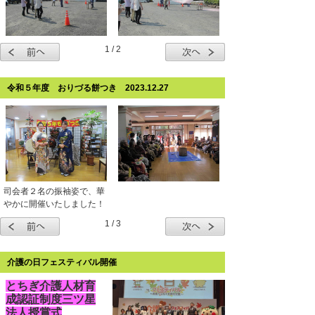
1 / 2
令和５年度 おりづる餅つき 2023.12.27
司会者２名の振袖姿で、華
やかに開催いたしました！
1 / 3
介護の日フェスティバル開催
とちぎ介護人材育
成認証制度三ツ星
法人授賞式