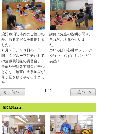
鹿沼市消防本部のご協力の
講師の先生の説明を聞き、
基、救命講習会を開催しま
それぞれ実践を行いまし
した。
た。
６月２日、３０日の２日
力いっぱい心臓マッサージ
間 ４グループに分かれて
を行い、むずかしさなども
の全職員対象の講習会。
実感！！
事故災害対策委員会が中心
となり、無事に全参加者が
修了証を頂く事が出来まし
た
1 / 2
節分2022.2