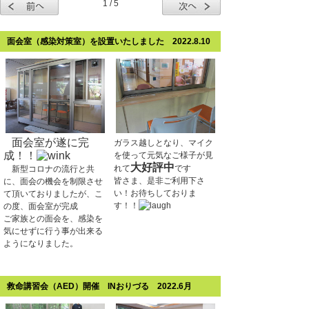
1 / 5
面会室（感染対策室）を設置いたしました 2022.8.10
面会室が遂に完
ガラス越しとなり、マイク
成！！
を使って元気なご様子が見
大好評中
れて
です
新型コロナの流行と共
皆さま、是非ご利用下さ
に、面会の機会を制限させ
い！お待ちしておりま
て頂いておりましたが、こ
す！！
の度、面会室が完成
ご家族との面会を、感染を
気にせずに行う事が出来る
ようになりました。
救命講習会（AED）開催 INおりづる 2022.6月