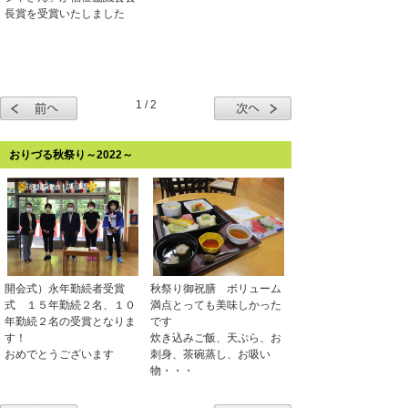
長賞を受賞いたしました
1 / 2
おりづる秋祭り～2022～
開会式）永年勤続者受賞
秋祭り御祝膳 ボリューム
式 １５年勤続２名、１０
満点とっても美味しかった
年勤続２名の受賞となりま
です
す！
炊き込みご飯、天ぷら、お
おめでとうございます
刺身、茶碗蒸し、お吸い
物・・・