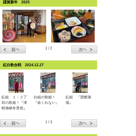
謹賀新年 2025
1 / 2
紅白歌合戦 2024.12.27
紅組 １・２丁
白組の歌姫！
紅組 『望郷酒
目の歌姫！『津
『命くれない』
場』
軽海峡冬景色』
1 / 3