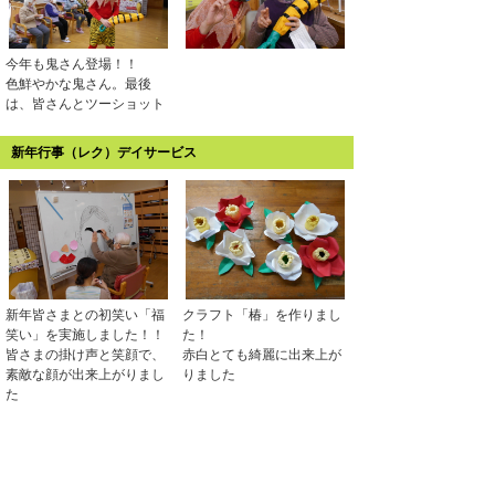
今年も鬼さん登場！！
色鮮やかな鬼さん。最後
は、皆さんとツーショット
新年行事（レク）デイサービス
新年皆さまとの初笑い「福
クラフト「椿」を作りまし
笑い」を実施しました！！
た！
皆さまの掛け声と笑顔で、
赤白とても綺麗に出来上が
素敵な顔が出来上がりまし
りました
た
おりづる～2021～年末イベント開催！！（各部署開催）