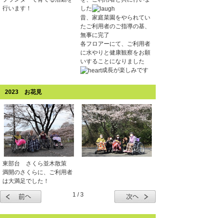
行います！
した
昔、家庭菜園をやられてい
たご利用者のご指導の基、
無事に完了
各フロアーにて、ご利用者
に水やりと健康観察をお願
いすることになりました
成長が楽しみです
2023 お花見
東部台 さくら並木散策
満開のさくらに、ご利用者
は大満足でした！
1 / 3